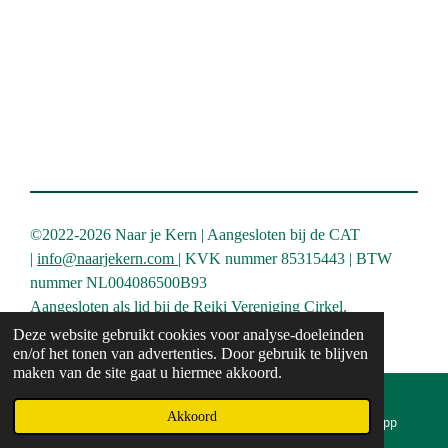
©2022-2026 Naar je Kern | Aangesloten bij de CAT
|
info@naarjekern.com |
KVK nummer 85315443 | BTW
nummer NL004086500B93
Aangesloten als lid bij de Reiki Vereniging Cirkel.
Powered by
JouwWeb
Deze website gebruikt cookies voor analyse-doeleinden
en/of het tonen van advertenties. Door gebruik te blijven
maken van de site gaat u hiermee akkoord.
Akkoord
E-mailadres
Instagram
WhatsApp