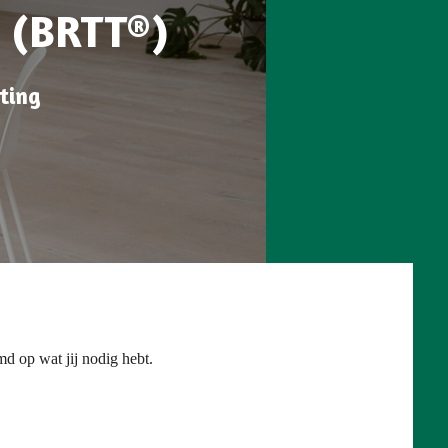
 (BRTT®)
hting
md op wat jij nodig hebt.