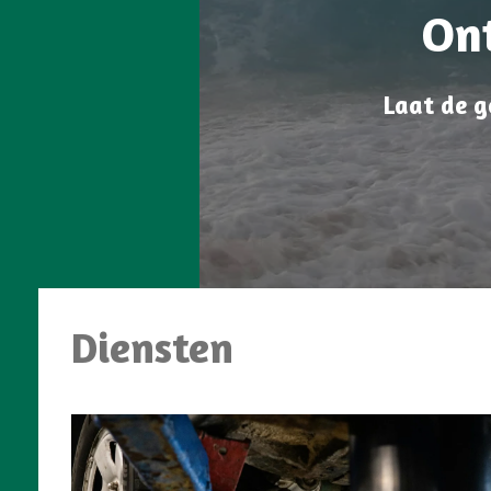
On
Laat de g
Diensten